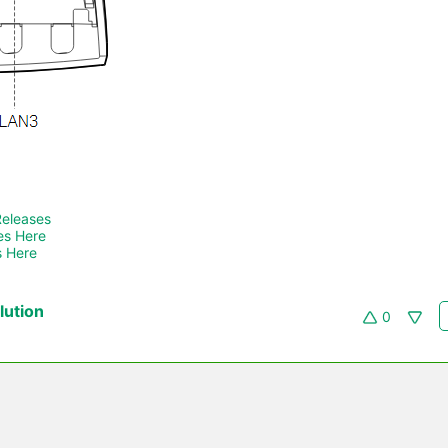
Releases
es Here
 Here 
ution
0