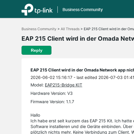
Business Community
Click
to
Business Community
>
All Threads
>
EAP 215 Client wird in der Om
skip
the
EAP 215 Client wird in der Omada Netw
navigation
bar
Reply
EAP 215 Client wird in der Omada Network app nich
2026-06-02 15:16:17
- last edited 2026-07-03 01:4
Model:
EAP215-Bridge KIT
Hardware Version: V3
Firmware Version: 1.1.7
Hallo
Ich habe erst seit kurzem das EAP 215 Kit. Ich hatt
Software installieren und die Geräte einbinden. Übe
plötzlich nichts mehr. Keine Verbindung zum Client.