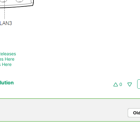
Releases
es Here
 Here 
ution
0
Ol