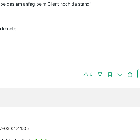
alube das am anfag beim Client noch da stand"
n könnte.
0
07-03 01:41:05