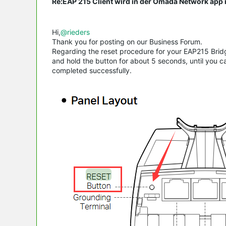
Re:EAP 215 Client wird in der Omada Network app n
Hi,
@rieders
Thank you for posting on our Business Forum.
Regarding the reset procedure for your EAP215 Bridg
and hold the button for about 5 seconds, until you ca
completed successfully.