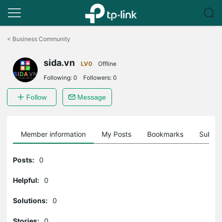
Click
to
<
Business Community
skip
the
sida.vn
navigation
LV0
Offline
bar
Following:
0
Followers:
0
Follow
Message
Member information
My Posts
Bookmarks
Subscr
Posts:
0
Helpful:
0
Solutions:
0
Stories:
0