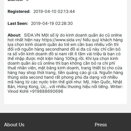
Registered:
2019-04-10 02:13:44
Last Seen:
2019-04-19 02:28:30
About:
SIDA.VN Một số lý do kinh doanh quần áo cũ online
hot nhất hiện nay https://www.sida.vn/ Nếu quý khách hàng
lựa chọn kinh doanh quần áo trẻ em cần bao nhiêu vốn thì
đối với nguồn hàng secondhand đồ si đa cũ này chỉ cần bỏ
ra số vốn kinh doanh đồ si nam rất ít tầm vài triệu là bạn có
thể nhập được một kiện hàng 100kg rồi. Khi lựa chọn kinh
doanh quần áo cũ online thì bạn không cần bỏ ra chi phí
thuê nhân viên, mặt bằng kinh doanh, trang thiết bị cho cửa
hàng hay shop thời trang, tiền quảng cáo gì cả. Nguồn hàng
thùng sida second hand rất phong phú đa dạng với nhiều
mã hàng từ các nước trên thế giới như: Mỹ, Hàn Quốc, Nhật
Bản, Hong Kong, Úc,..với nhiều thương hiệu nổi tiếng. Writer:
Vinod Kohli +919888690696
About Us
Press