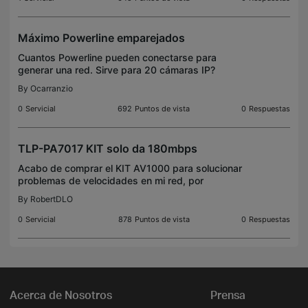
Máximo Powerline emparejados
Cuantos Powerline pueden conectarse para
generar una red. Sirve para 20 cámaras IP?
By
Ocarranzio
0
Servicial
692
Puntos de vista
0
Respuestas
TLP-PA7017 KIT solo da 180mbps
Acabo de comprar el KIT AV1000 para solucionar
problemas de velocidades en mi red, por
inalambrica con 3 modems en malla que tengo, lo
By
RobertDLO
maximo en velocidad que puedo alcanzar son 180
a 150 mbps, asi qu
0
Servicial
878
Puntos de vista
0
Respuestas
Acerca de Nosotros
Prensa