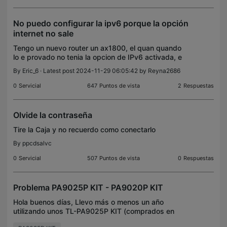
No puedo configurar la ipv6 porque la opción
internet no sale
Tengo un nuevo router un ax1800, el quan quando
lo e provado no tenia la opcion de IPv6 activada, e
ido a la configuracion de tp link pero la opción de
By
Eric_6
· Latest post 2024-11-29 06:05:42 by
Reyna2686
internet no me sale, la primera es " configurar
0
Servicial
647
Puntos de vista
2
Respuestas
Olvide la contraseña
Tire la Caja y no recuerdo como conectarlo
By
ppcdsalvc
0
Servicial
507
Puntos de vista
0
Respuestas
Problema PA9025P KIT - PA9020P KIT
Hola buenos días, Llevo más o menos un año
utilizando unos TL-PA9025P KIT (comprados en
Amazon) y de un día para el otro, me están fallando