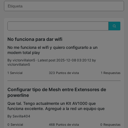
No funciona para dar wifi
No me funciona el wifi y quiero configurarlo a un
modem total play
By
victorvillalon5
· Latest post 2025-12-08 03:20:12 by
victorvillalon5
1
Servicial
323
Puntos de vista
1
Respuestas
Configurar tipo de Mesh entre Extensores de
powerline
Que tal. Tengo actualmente un KIt AV1000 que
funciona excelente. Agregué a la red un equipo que
tenia, un AV500 me parece, y ha sido compatible
By
Sevilla404
con mi KIT actual. Como se muestra en la imagen,
desde m
0
Servicial
468
Puntos de vista
0
Respuestas