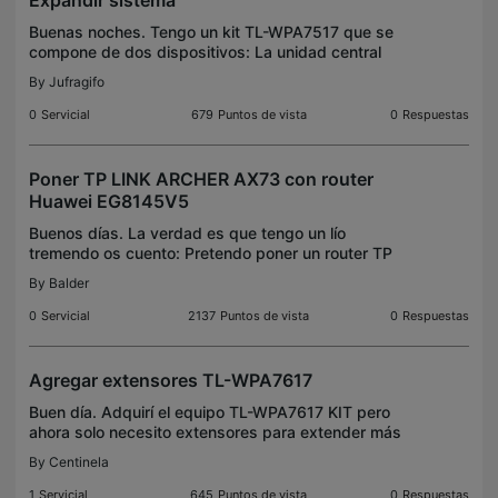
Expandir sistema
Buenas noches. Tengo un kit TL-WPA7517 que se
compone de dos dispositivos: La unidad central
que se conecta a mi modem es una TL-WPA7017
By
Jufragifo
4.0 o Device_45BF y la unidad remota es una TL-
WPA7517 2.0 o De
0
Servicial
679
Puntos de vista
0
Respuestas
Poner TP LINK ARCHER AX73 con router
Huawei EG8145V5
Buenos días. La verdad es que tengo un lío
tremendo os cuento: Pretendo poner un router TP
LINK ARCHER AX73 para que dependa del router
By
Balder
de la operadora, un Huawei EG8145V5, y el caso
es que no logro u
0
Servicial
2137
Puntos de vista
0
Respuestas
Agregar extensores TL-WPA7617
Buen día. Adquirí el equipo TL-WPA7617 KIT pero
ahora solo necesito extensores para extender más
la señal.¿Se pueden aquirir? Saludos
By
Centinela
1
Servicial
645
Puntos de vista
0
Respuestas