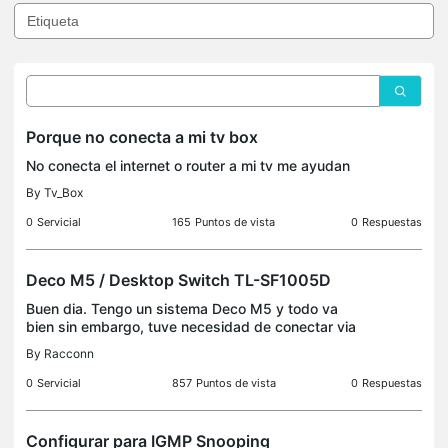
Porque no conecta a mi tv box
No conecta el internet o router a mi tv me ayudan
By
Tv_Box
0
Servicial
165
Puntos de vista
0
Respuestas
Deco M5 / Desktop Switch TL-SF1005D
Buen dia. Tengo un sistema Deco M5 y todo va
bien sin embargo, tuve necesidad de conectar via
cable RJ45 otros equipos al deco principal.
By
Racconn
Entonces compré un desktop Switch TL-SF1005D y
lo conecte a la
0
Servicial
857
Puntos de vista
0
Respuestas
Configurar para IGMP Snooping