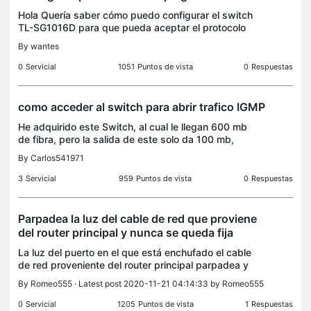
Hola Quería saber cómo puedo configurar el switch
TL-SG1016D para que pueda aceptar el protocolo
IGMP snooping, necesario para trafico multicast
By
wantes
como es el caso de IPTV. Tal y como está
configurado ah
0
Servicial
1051
Puntos de vista
0
Respuestas
como acceder al switch para abrir trafico IGMP
He adquirido este Switch, al cual le llegan 600 mb
de fibra, pero la salida de este solo da 100 mb,
segun he leido en foros hay que acceder al switch
By
Carlos541971
para abrir el trafico IGMP, en la caja no viene ni
3
Servicial
959
Puntos de vista
0
Respuestas
Parpadea la luz del cable de red que proviene
del router principal y nunca se queda fija
La luz del puerto en el que está enchufado el cable
de red proveniente del router principal parpadea y
nunca queda fija
By
Romeo555
· Latest post 2020-11-21 04:14:33 by
Romeo555
0
Servicial
1205
Puntos de vista
1
Respuestas