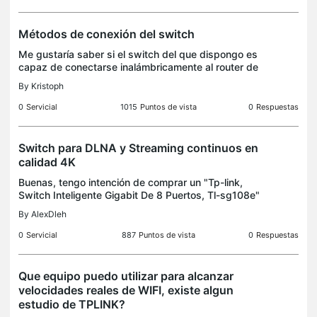
Métodos de conexión del switch
Me gustaría saber si el switch del que dispongo es
capaz de conectarse inalámbricamente al router de
mi hogar para luego enviar la señal por cable o si
By
Kristoph
debe estar conectado por un cable LAN todo el ti
0
Servicial
1015
Puntos de vista
0
Respuestas
Switch para DLNA y Streaming continuos en
calidad 4K
Buenas, tengo intención de comprar un "Tp-link,
Switch Inteligente Gigabit De 8 Puertos, Tl-sg108e"
que soporte trafico pesados y continuos por 8 a 12
By
AlexDleh
horas continuas? si no, cual me recomendaría ?, y
0
Servicial
887
Puntos de vista
0
Respuestas
Que equipo puedo utilizar para alcanzar
velocidades reales de WIFI, existe algun
estudio de TPLINK?