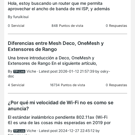
Hola, estoy buscando un router que me permita
aprovechar el ancho de banda de mi ISP, y además
que me brinde cobertura en toda mi oficina via
By
furuikisui
WIFI. He estado buscando información REAL, pero
únicamente
0
Servicial
848
Puntos de vista
0
Respuestas
Diferencias entre Mesh Deco, OneMesh y
Extensores de Rango
Una breve introducción a Deco, OneMesh y
Extensores de Rango En el siguiente artículo,
encontrará un resumen no detallado de cada tipo
By
Viche
· Latest post 2026-01-12 21:57:39 by
osky-
de red, para dar una idea general del beneficio que
doc
cada una tien
4
Servicial
16734
Puntos de vista
0
Respuestas
¿Por qué mi velocidad de Wi-Fi no es como se
anuncia?
El estándar inalámbrico pendiente 802.11ax (Wi-Fi
6) es una de las cosas más esperadas en 2019 por
su gran capacidad mejorada de mayor velocidad
By
Viche
· Latest post 2024-12-27 22:45:12 by
de datos y rendimiento general de la red,