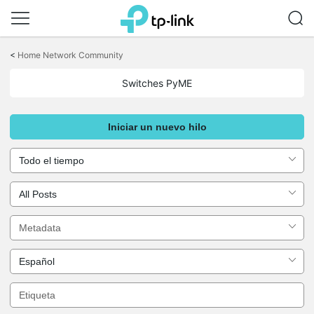
Saltar
a
<
Home Network Community
la
barra
Switches PyME
de
navegación
Iniciar un nuevo hilo