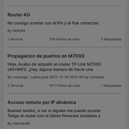
Router 4G
No consigo acertar con el PIn y el Puk correctos
By
AMO49
1
Servicial
756
Puntos de vista
0
Respuestas
Propagacion de puertos en M7000
Hola, Acabo de adquirir un router TP-Link M7000
(4G+WiFi). ¿Hay alguna manera de hacer una
propagación de puertos? (port forwarding) Lo que
By
crurampe
· Latest post 2021-12-14 18:31:40 by
crurampe
necesito es hacer accesibles en la WAN (4G)
ciertos puertos
0
Servicial
1071
Puntos de vista
1
Respuestas
Acceso remoto por IP dinámica
Buenas tardes, a ver si alguien me puede ayudar.
Tengo el router con el último firmware instalado y
una SIM 4G funcionando. Después de configurar el
By
rodrimar80
servicio de IP dinámica, he probado tanto con tplin