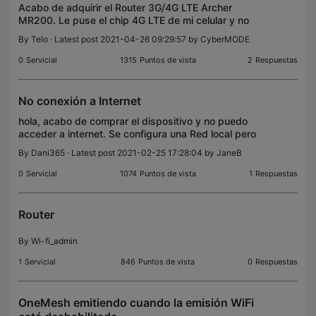
Acabo de adquirir el Router 3G/4G LTE Archer
MR200. Le puse el chip 4G LTE de mi celular y no
logro alcanzar la velocidad de descarga que logro
By
Telo
· Latest post 2021-04-26 09:29:57 by
CyberMODE
con mi celular. Con mi celular logro una descarga de
90
0
Servicial
1315
Puntos de vista
2
Respuestas
No conexión a Internet
hola, acabo de comprar el dispositivo y no puedo
acceder a internet. Se configura una Red local pero
sin acceso a internet. Alguien puede ofrecer alguna
By
Dani365
· Latest post 2021-02-25 17:28:04 by
JaneB
solución? Gracias
0
Servicial
1074
Puntos de vista
1
Respuestas
Router
By
Wi-fi_admin
1
Servicial
846
Puntos de vista
0
Respuestas
OneMesh emitiendo cuando la emisión WiFi