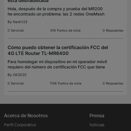
está deshabilitada
Hola, después de la compra y prueba del MR200
he encontrado un problema: las 2 redes OneMesh
(2.4G y 5G) se activan intermitentemente cuando
By
Nash123
las redes WiFi están deshabilitadas. Y por favor
agreguen e
0
Servicial
916
Puntos de vista
0
Respuestas
Cómo puedo obtener la certificación FCC del
4G LTE Router TL-MR6400
Para homologar mi dispositivo en mi operador móvil
requiero del nùmero de certificación FCC que tiene
mi 4G LTE router TL-MR6400. Alguien me lo puede
By
OK2020
proporcionar? Gracias.
0
Servicial
1106
Puntos de vista
0
Respuestas
Acerca de Nosotros
Prensa
Perfil Corporativo
Noticias