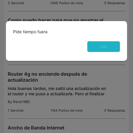
0
Servicial
1066
Puntos de vista
0
Respuestas
Como puedo hacer para que no mostrar el
pasword de la wifi en la pantalla.
Pide tiempo fuera
Por defecto en la pantalla aparece el SSID y el
password para conectar. No encuentro ninguna
opción para que no muestre el password.
OK
By
PMQuim
0
Servicial
834
Puntos de vista
0
Respuestas
Router 4g no enciende después de
actualización
Hola buenas tardes, me saltó una actualización en
el router y me puse a actualizarla. Pero al finalizar
me salió un error y la cuestión es que ahora no
By
Rene1980
enciende ni le sale ninguna luz, he probado a re
1
Servicial
1164
Puntos de vista
0
Respuestas
Ancho de Banda Internet