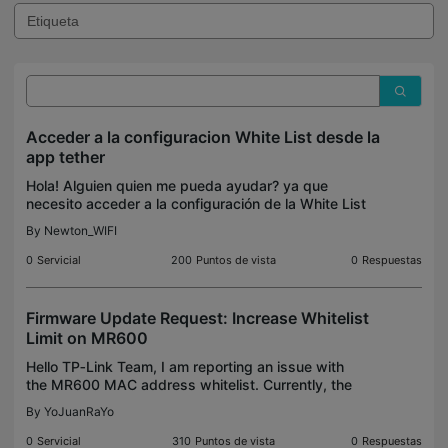
Acceder a la configuracion White List desde la
app tether
Hola! Alguien quien me pueda ayudar? ya que
necesito acceder a la configuración de la White List
( filtrado mac) desde la app Tether , ya que
By
Newton_WIFI
actualmente asi es como tengo configurado mi
router y cuan
0
Servicial
200
Puntos de vista
0
Respuestas
Firmware Update Request: Increase Whitelist
Limit on MR600
Hello TP‑Link Team, I am reporting an issue with
the MR600 MAC address whitelist. Currently, the
whitelist seems limited to 31 devices. When
By
YoJuanRaYo
attempting to add more, the router shows the
following erro
0
Servicial
310
Puntos de vista
0
Respuestas