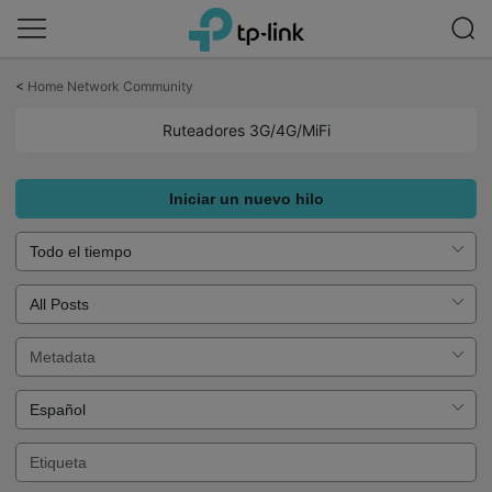
Saltar
a
<
Home Network Community
la
barra
Ruteadores 3G/4G/MiFi
de
navegación
Iniciar un nuevo hilo