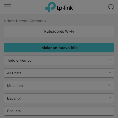
Saltar
a
<
Home Network Community
la
barra
Ruteadores Wi-Fi
de
navegación
Iniciar un nuevo hilo