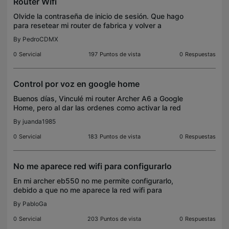
Router Wifi
Olvide la contraseña de inicio de sesión. Que hago
para resetear mi router de fabrica y volver a
configurar
By
PedroCDMX
0
Servicial
197
Puntos de vista
0
Respuestas
Control por voz en google home
Buenos días, Vinculé mi router Archer A6 a Google
Home, pero al dar las ordenes como activar la red
de invitados y otras, me pide un código de
By
juanda1985
seguridad, ya solicité soporte técnico y me piden
buscar
0
Servicial
183
Puntos de vista
0
Respuestas
No me aparece red wifi para configurarlo
En mi archer eb550 no me permite configurarlo,
debido a que no me aparece la red wifi para
configurarlo, de igual manera el router mantiene sus
By
PabloGa
leds parpadeando
0
Servicial
203
Puntos de vista
0
Respuestas