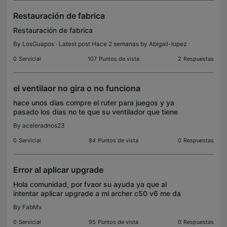
Restauración de fabrica
Restauración de fabrica
By
LosGuapos
· Latest post Hace 2 semanas by
Abigail-lopez
0
Servicial
107
Puntos de vista
2
Respuestas
el ventilaor no gira o no funciona
hace unos dias compre el ruter para juegos y ya
pasado los dias no te que su ventilador que tiene
no esta funcionando y e medido las temperaturas
By
aceleradnos23
arroja temperaturas de 60 a 50 grados para bajar
la te
0
Servicial
84
Puntos de vista
0
Respuestas
Error al aplicar upgrade
Hola comunidad, por fvaor su ayuda ya que al
intentar aplicar upgrade a mi archer c50 v6 me da
el siguiente error: No se pudo actualizar el
By
FabMx
firmware. Verifique el archivo de configuración y
vuelva a i
0
Servicial
95
Puntos de vista
0
Respuestas