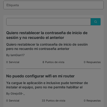
Quiero restablecer la contraseña de inicio de
sesión y no recuerdo el anterior
Quiero restablecer la contraseña de inicio de sesión
pero no recuerdo mi contraseña anterior
By
IamGian17
0
Servicial
8
Puntos de vista
0
Respuestas
No puedo configurar wifi en mi router
Ya cargue le aplicación e inclusive pude terminar de
instalar el equipo, pero no me permite habilitar el
wifi. Me dice que revise si esta bien conectado el
By
Gtrejo59-_
cable del puerto lan y wlan tanto del router
0
Servicial
33
Puntos de vista
0
Respuestas