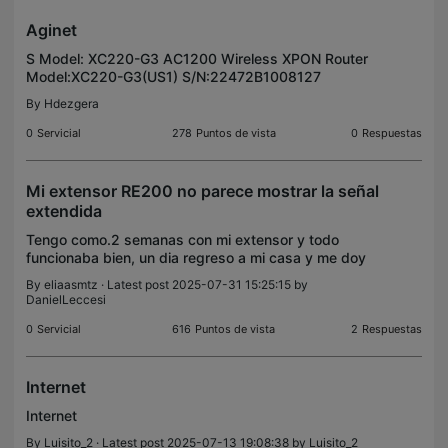
Aginet
S Model: XC220-G3 AC1200 Wireless XPON Router
Model:XC220-G3(US1) S/N:22472B1008127
Ver:1.0 GPON SN:54504C470DEDB998 MAC:FO-
By
Hdezgera
09-OD-ED-B9-98 Wireless
Password/PIN:50096671 SSID:TP-Link_B998
0
Servicial
278
Puntos de vista
0
Respuestas
SSID:TP-Link
Mi extensor RE200 no parece mostrar la señal
extendida
Tengo como.2 semanas con mi extensor y todo
funcionaba bien, un dia regreso a mi casa y me doy
cuenta que la red extendida (5g_ext) ya no aparece
By
eliaasmtz
· Latest post 2025-07-31 15:25:15 by
en mis dispositivos, procedo a revisar el extensor y
DanielLeccesi
t
0
Servicial
616
Puntos de vista
2
Respuestas
Internet
Internet
By
Luisito_2
· Latest post 2025-07-13 19:08:38 by
Luisito_2