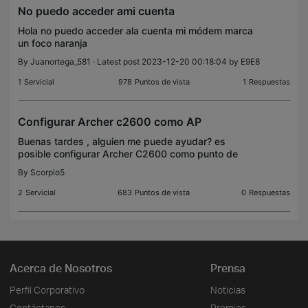
No puedo acceder ami cuenta
Hola no puedo acceder ala cuenta mi módem marca
un foco naranja
By
Juanortega_581
· Latest post 2023-12-20 00:18:04 by
E9E8
1
Servicial
978
Puntos de vista
1
Respuestas
Configurar Archer c2600 como AP
Buenas tardes , alguien me puede ayudar? es
posible configurar Archer C2600 como punto de
acceso? .Gracias
By
Scorpio5
2
Servicial
683
Puntos de vista
0
Respuestas
Acerca de Nosotros
Prensa
Perfil Corporativo
Noticias
Contáctanos
Premios