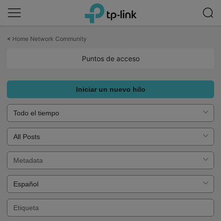
Saltar
a
<
Home Network Community
la
barra
Puntos de acceso
de
navegación
Iniciar un nuevo hilo