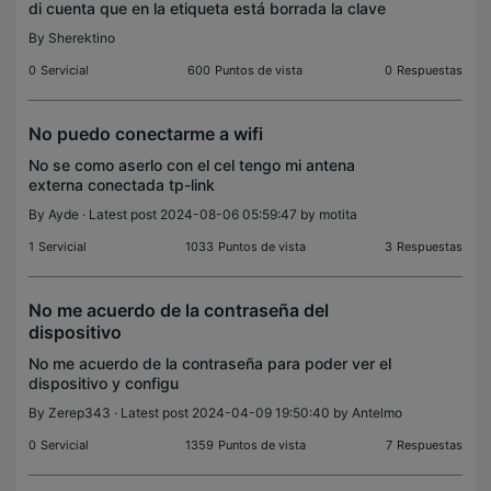
di cuenta que en la etiqueta está borrada la clave
wifi por defecto, ahora no puedo configurarlo
By
Sherektino
porque no tengo computadora para conectar por
cable..
0
Servicial
600
Puntos de vista
0
Respuestas
No puedo conectarme a wifi
No se como aserlo con el cel tengo mi antena
externa conectada tp-link
By
Ayde
· Latest post 2024-08-06 05:59:47 by
motita
1
Servicial
1033
Puntos de vista
3
Respuestas
No me acuerdo de la contraseña del
dispositivo
No me acuerdo de la contraseña para poder ver el
dispositivo y configu
By
Zerep343
· Latest post 2024-04-09 19:50:40 by
Antelmo
0
Servicial
1359
Puntos de vista
7
Respuestas