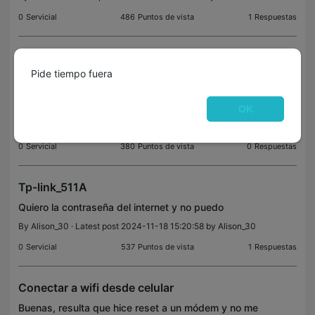
0
Servicial
486
Puntos de vista
1
Respuestas
N.O
Pide tiempo fuera
No.
MAC:BO-43-26-FC-03-3E
OK
By
Huawei-P30
0
Servicial
380
Puntos de vista
0
Respuestas
Tp-link_511A
Quiero la contraseña del internet y no puedo
By
Alison_30
· Latest post 2024-11-18 15:20:58 by
Alison_30
0
Servicial
537
Puntos de vista
1
Respuestas
Conectar a wifi desde celular
Buenas, resulta que hice reset a un módem y no me