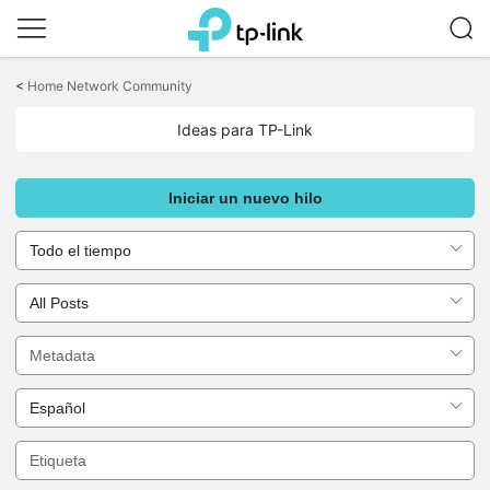
Saltar
a
<
Home Network Community
la
barra
Ideas para TP-Link
de
navegación
Iniciar un nuevo hilo