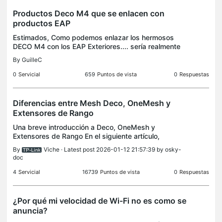
Productos Deco M4 que se enlacen con
productos EAP
Estimados, Como podemos enlazar los hermosos
DECO M4 con los EAP Exteriores.... sería realmente
muy interesante que se comuniquen entre ellos con
By
GuilleC
la interfaz DECO. Saludos.
0
Servicial
659
Puntos de vista
0
Respuestas
Diferencias entre Mesh Deco, OneMesh y
Extensores de Rango
Una breve introducción a Deco, OneMesh y
Extensores de Rango En el siguiente artículo,
encontrará un resumen no detallado de cada tipo
By
Viche
· Latest post 2026-01-12 21:57:39 by
osky-
de red, para dar una idea general del beneficio que
doc
cada una tien
4
Servicial
16739
Puntos de vista
0
Respuestas
¿Por qué mi velocidad de Wi-Fi no es como se
anuncia?