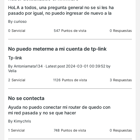
HoLA a todos, una pregunta general no se si les ha
pasado por igual, no puedo ingresar de nuevo a la
cuenta despues de haber actualizado en el app,
By
curioso
con los firmware, alguna solucion para ello ?
0
Servicial
547
Puntos de vista
0
Respuestas
No puedo meterme a mi cuenta de tp-link
Tp-link
By
Antoniamata134
· Latest post 2024-03-01 00:39:52 by
Velia
2
Servicial
1126
Puntos de vista
3
Respuestas
No se contecta
Ayuda no puedo conectar mi router de quedo con
mi red pasada y no se que hacer
By
Kimychris
1
Servicial
748
Puntos de vista
0
Respuestas