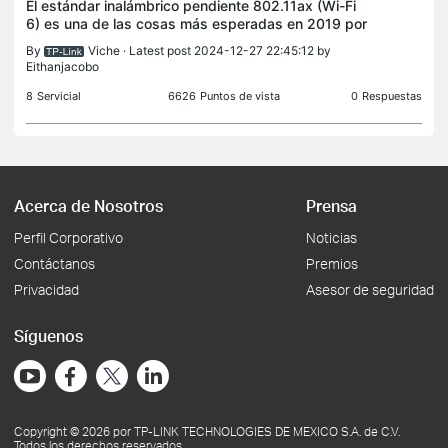
El estándar inalámbrico pendiente 802.11ax (Wi-Fi
6) es una de las cosas más esperadas en 2019 por
su gran capacidad mejorada de mayor velocidad
By
Viche
· Latest post 2024-12-27 22:45:12 by
de datos y rendimiento general de la red,
Eithanjacobo
particularmen
8
Servicial
6626
Puntos de vista
0
Respuestas
Acerca de Nosotros
Prensa
Perfil Corporativo
Noticias
Contáctanos
Premios
Privacidad
Asesor de seguridad
Síguenos
Copyright © 2026 por TP-LINK TECHNOLOGIES DE MEXICO S.A. de C.V.
Todos los derechos reservados.