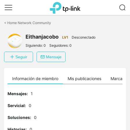
Saltar
a
<
Home Network Community
la
barra
Eithanjacobo
de
LV1
Desconectado
navegación
Siguiendo:
0
Seguidores:
0
Seguir
Mensaje
Información de miembro
Mis publicaciones
Marcador
Mensajes:
1
Servicial:
0
Soluciones:
0
Historias:
0