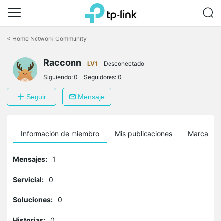
Saltar
a
<
Home Network Community
la
barra
Racconn
de
LV1
Desconectado
navegación
Siguiendo:
0
Seguidores:
0
Seguir
Mensaje
Información de miembro
Mis publicaciones
Marcador
Mensajes:
1
Servicial:
0
Soluciones:
0
Historias:
0