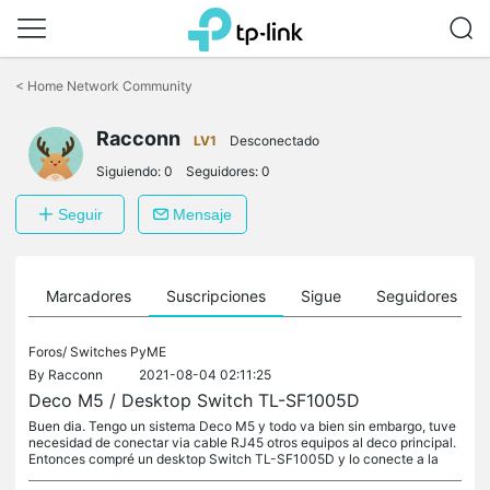
Saltar
a
<
Home Network Community
la
barra
Racconn
de
LV1
Desconectado
navegación
Siguiendo:
0
Seguidores:
0
Seguir
Mensaje
es
Marcadores
Suscripciones
Sigue
Seguidores
Foros/
Switches PyME
By
Racconn
2021-08-04 02:11:25
Deco M5 / Desktop Switch TL-SF1005D
Buen dia. Tengo un sistema Deco M5 y todo va bien sin embargo, tuve
necesidad de conectar via cable RJ45 otros equipos al deco principal.
Entonces compré un desktop Switch TL-SF1005D y lo conecte a la