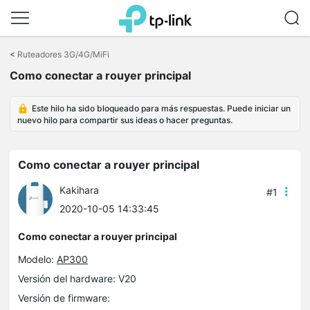
Saltar
a
<
Ruteadores 3G/4G/MiFi
la
Como conectar a rouyer principal
barra
de
navegación
Este hilo ha sido bloqueado para más respuestas. Puede iniciar un
nuevo hilo para compartir sus ideas o hacer preguntas.
Como conectar a rouyer principal
Kakihara
#1
2020-10-05 14:33:45
Como conectar a rouyer principal
Modelo:
AP300
Versión del hardware: V20
Versión de firmware: