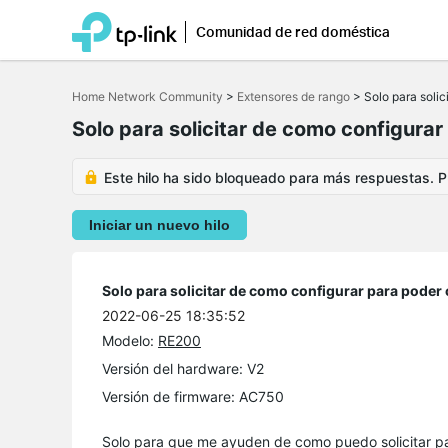
Comunidad de red doméstica
Saltar
a
Home Network Community
>
Extensores de rango
>
Solo para soli
la
barra
Solo para solicitar de como configura
de
navegación
Este hilo ha sido bloqueado para más respuestas. Pu
Iniciar un nuevo hilo
Solo para solicitar de como configurar para poder
2022-06-25 18:35:52
Modelo:
RE200
Versión del hardware: V2
Versión de firmware: AC750
Solo para que me ayuden de como puedo solicitar pa