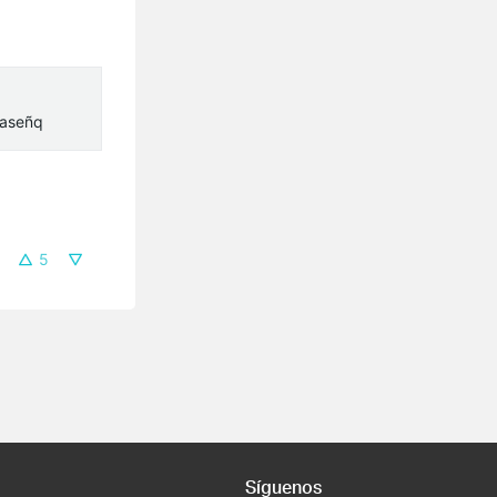
raseñq
5
Síguenos