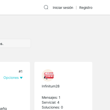
Iniciar sesión
Registro
a
as.
#1
Opciones
Infinitum28
Mensajes: 1
Servicial: 4
Soluciones: 0
aseñq