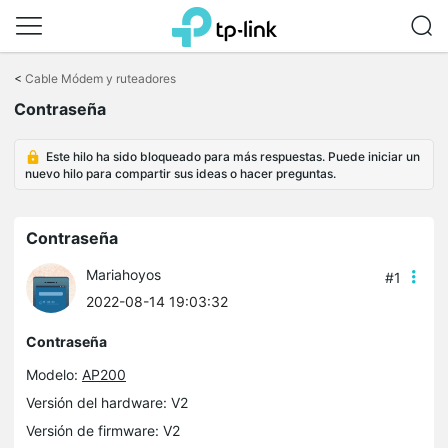
Saltar
a
<
Cable Módem y ruteadores
la
Contraseña
barra
de
navegación
Este hilo ha sido bloqueado para más respuestas. Puede iniciar un
nuevo hilo para compartir sus ideas o hacer preguntas.
Contraseña
Mariahoyos
#1
2022-08-14 19:03:32
Contraseña
Modelo:
AP200
Versión del hardware: V2
Versión de firmware: V2