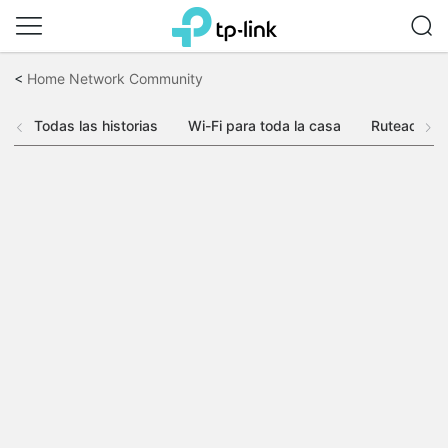
Saltar
a
<
Home Network Community
la
barra
Todas las historias
Wi-Fi para toda la casa
Ruteadores
de
navegación