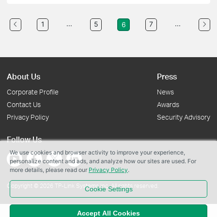
...
...
1
5
7
6
About Us
Press
Corporate Profile
News
Contact Us
Awards
Privacy Policy
Security Advisory
Follow Us
We use cookies and browser activity to improve your experience,
personalize content and ads, and analyze how our sites are used. For
more details, please read our
Privacy Policy
.
Copyright © 2026 TP-Link Systems Inc. All rights reserved.
Cookie Settings
Accept All Cookies