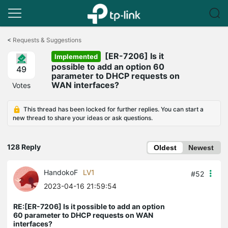
Click
to
<
Requests & Suggestions
skip
[ER-7206] Is it
the
Implemented
navigation
possible to add an option 60
49
bar
parameter to DHCP requests on
WAN interfaces?
Votes
This thread has been locked for further replies. You can start a
new thread to share your ideas or ask questions.
128 Reply
Oldest
Newest
HandokoF
LV1
#52
2023-04-16 21:59:54
RE:[ER-7206] Is it possible to add an option
60 parameter to DHCP requests on WAN
interfaces?