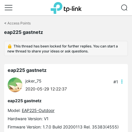
Click
to
<
Access Points
skip
eap225 gastnetz
the
navigation
bar
This thread has been locked for further replies. You can start a
new thread to share your ideas or ask questions.
eap225 gastnetz
joker_75
#1
2020-05-29 12:22:37
eap225 gastnetz
Model:
EAP225-Outdoor
Hardware Version: V1
Firmware Version: 1.7.0 Build 20200113 Rel. 35383(4555)