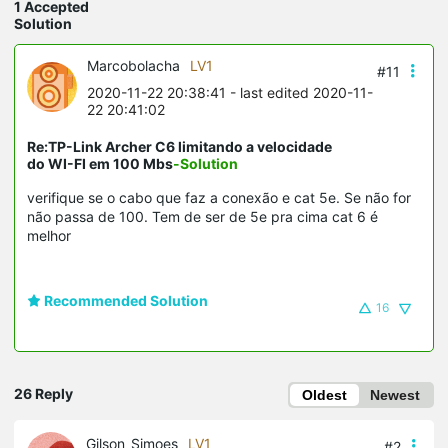
1 Accepted
Solution
Marcobolacha
LV1
#11
2020-11-22 20:38:41
- last edited 2020-11-
22 20:41:02
Re:TP-Link Archer C6 limitando a velocidade
do WI-FI em 100 Mbs
-Solution
verifique se o cabo que faz a conexão e cat 5e. Se não for
não passa de 100. Tem de ser de 5e pra cima cat 6 é
melhor
Recommended Solution
16
26 Reply
Oldest
Newest
Gilson_Simoes
LV1
#2