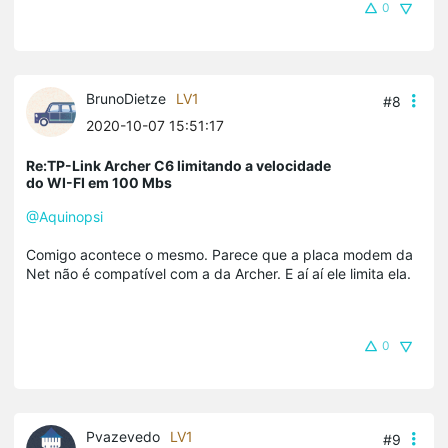
0
BrunoDietze
LV1
#8
2020-10-07 15:51:17
Re:TP-Link Archer C6 limitando a velocidade
do WI-FI em 100 Mbs
@Aquinopsi
Comigo acontece o mesmo. Parece que a placa modem da
Net não é compatível com a da Archer. E aí aí ele limita ela.
0
Pvazevedo
LV1
#9