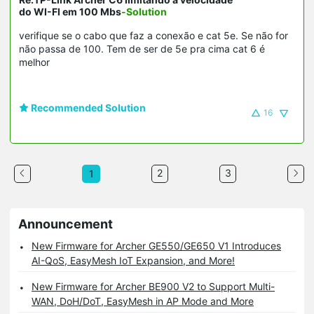
do WI-FI em 100 Mbs
-Solution
verifique se o cabo que faz a conexão e cat 5e. Se não for
não passa de 100. Tem de ser de 5e pra cima cat 6 é
melhor
Recommended Solution
16
2
3
1
Announcement
New Firmware for Archer GE550/GE650 V1 Introduces
AI-QoS, EasyMesh IoT Expansion, and More!
New Firmware for Archer BE900 V2 to Support Multi-
WAN, DoH/DoT, EasyMesh in AP Mode and More