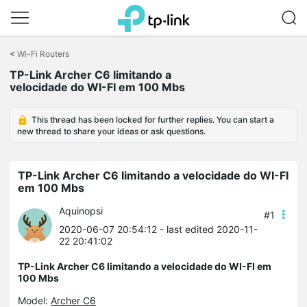
Click
to
<
Wi-Fi Routers
skip
TP-Link Archer C6 limitando a
the
velocidade do WI-FI em 100 Mbs
navigation
bar
This thread has been locked for further replies. You can start a
new thread to share your ideas or ask questions.
TP-Link Archer C6 limitando a velocidade do WI-FI
em 100 Mbs
Aquinopsi
#1
2020-06-07 20:54:12
- last edited 2020-11-
22 20:41:02
TP-Link Archer C6 limitando a velocidade do WI-FI em
100 Mbs
Model:
Archer C6