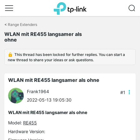
Click
to
<
Range Extenders
skip
WLAN mit RE455 langsamer als
the
ohne
navigation
bar
This thread has been locked for further replies. You can start a
new thread to share your ideas or ask questions.
WLAN mit RE455 langsamer als ohne
Frank1964
#1
2022-05-13 19:05:30
WLAN mit RE455 langsamer als ohne
Model:
RE455
Hardware Version: