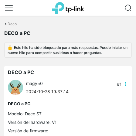
Saltar
a
<
Deco
la
DECO a PC
barra
de
navegación
Este hilo ha sido bloqueado para más respuestas. Puede iniciar un
nuevo hilo para compartir sus ideas o hacer preguntas.
DECO a PC
magy50
#1
2024-10-28 19:37:14
DECO a PC
Modelo:
Deco S7
Versión del hardware: V1
Versión de firmware: