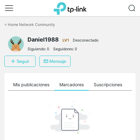
Saltar
a
<
Home Network Community
la
barra
Daniel1988
de
LV1
Desconectado
navegación
Siguiendo:
0
Seguidores:
0
Seguir
Mensaje
ro
Mis publicaciones
Marcadores
Suscripciones
Sig