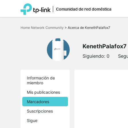
Comunidad de red doméstica
Saltar
a
Home Network Community
>
Acerca de KenethPalafox7
la
barra
de
navegación
KenethPalafox7
Siguiendo:
0
Segu
Información de
miembro
Mis publicaciones
Marcadores
Suscripciones
Sigue