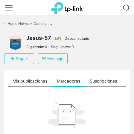
Saltar
a
<
Home Network Community
la
barra
Jesus-57
de
LV1
Desconectado
navegación
Siguiendo:
0
Seguidores:
0
Seguir
Mensaje
ro
Mis publicaciones
Marcadores
Suscripciones
Sig