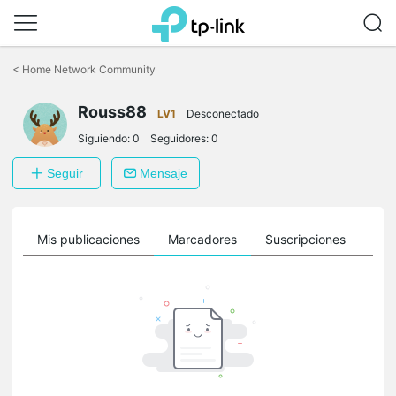
Saltar
a
<
Home Network Community
la
barra
Rouss88
de
LV1
Desconectado
navegación
Siguiendo:
0
Seguidores:
0
Seguir
Mensaje
ro
Mis publicaciones
Marcadores
Suscripciones
Sig