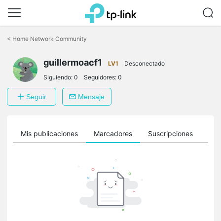
Saltar
a
<
Home Network Community
la
barra
guillermoacf1
de
LV1
Desconectado
navegación
Siguiendo:
0
Seguidores:
0
Seguir
Mensaje
ro
Mis publicaciones
Marcadores
Suscripciones
Sig