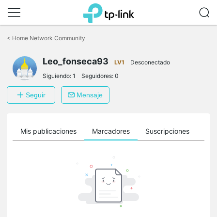
Saltar
a
<
Home Network Community
la
barra
Leo_fonseca93
de
LV1
Desconectado
navegación
Siguiendo:
1
Seguidores:
0
Seguir
Mensaje
ro
Mis publicaciones
Marcadores
Suscripciones
Sig