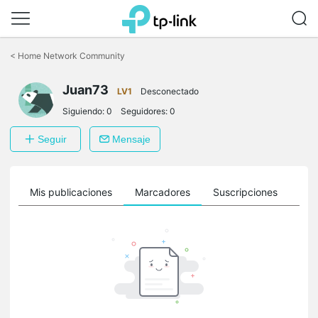
Saltar
a
<
Home Network Community
la
barra
Juan73
de
LV1
Desconectado
navegación
Siguiendo:
0
Seguidores:
0
Seguir
Mensaje
ro
Mis publicaciones
Marcadores
Suscripciones
Sig