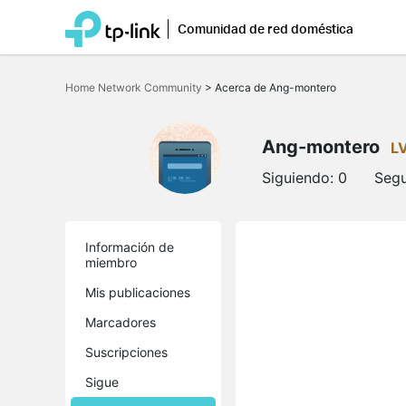
Comunidad de red doméstica
Saltar
a
Home Network Community
>
Acerca de Ang-montero
la
barra
de
navegación
Ang-montero
L
Siguiendo:
0
Segu
Información de
miembro
Mis publicaciones
Marcadores
Suscripciones
Sigue