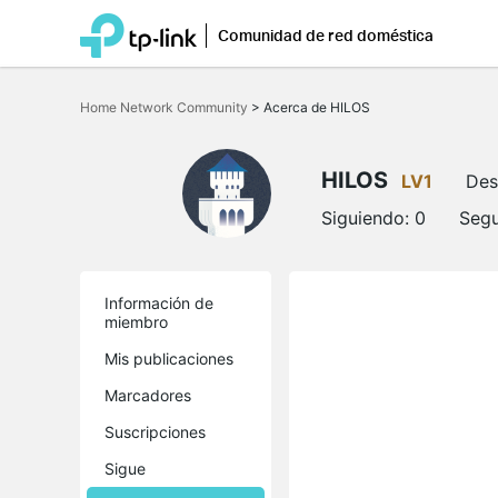
Comunidad de red doméstica
Saltar
a
Home Network Community
>
Acerca de HILOS
la
barra
de
navegación
HILOS
LV1
Des
Siguiendo:
0
Segu
Información de
miembro
Mis publicaciones
Marcadores
Suscripciones
Sigue