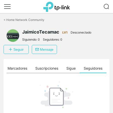
Saltar
a
<
Home Network Community
la
barra
JaimicoTecamac
de
LV1
Desconectado
navegación
Siguiendo:
0
Seguidores:
0
Seguir
Mensaje
Marcadores
Suscripciones
Sigue
Seguidores