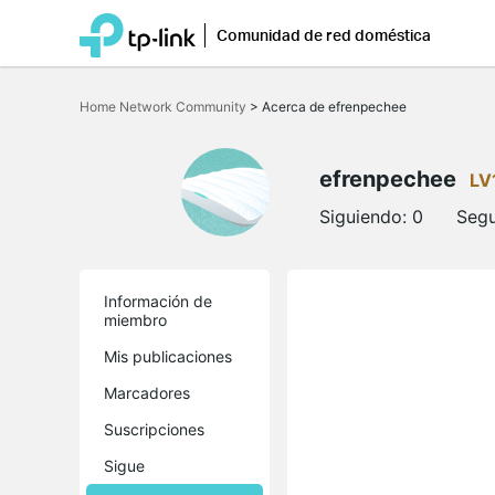
Comunidad de red doméstica
Saltar
a
Home Network Community
>
Acerca de efrenpechee
la
barra
de
navegación
efrenpechee
LV
Siguiendo:
0
Segu
Información de
miembro
Mis publicaciones
Marcadores
Suscripciones
Sigue