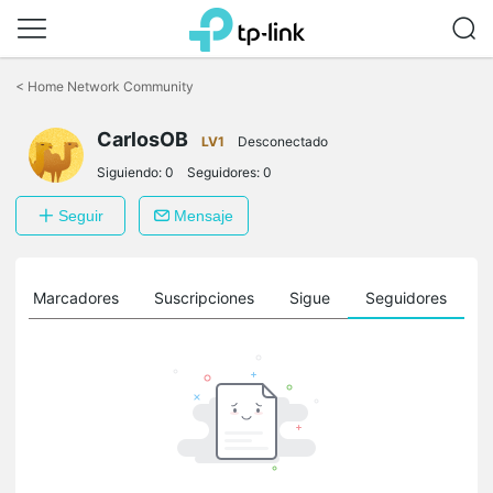
Saltar
a
<
Home Network Community
la
barra
CarlosOB
de
LV1
Desconectado
navegación
Siguiendo:
0
Seguidores:
0
Seguir
Mensaje
Marcadores
Suscripciones
Sigue
Seguidores