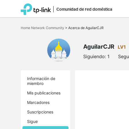
Comunidad de red doméstica
Saltar
a
Home Network Community
>
Acerca de AguilarCJR
la
barra
de
navegación
AguilarCJR
LV1
Siguiendo:
1
Segu
Información de
miembro
Mis publicaciones
Marcadores
Suscripciones
Sigue