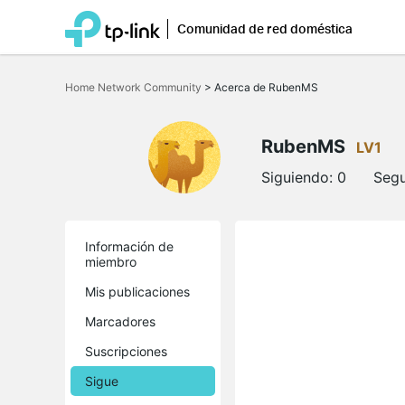
Comunidad de red doméstica
Saltar
a
Home Network Community
>
Acerca de RubenMS
la
barra
de
navegación
RubenMS
LV1
Siguiendo:
0
Segu
Información de
miembro
Mis publicaciones
Marcadores
Suscripciones
Sigue