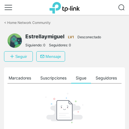
Saltar
a
<
Home Network Community
la
barra
Estrellaymiguel
de
LV1
Desconectado
navegación
Siguiendo:
0
Seguidores:
0
Seguir
Mensaje
Marcadores
Suscripciones
Sigue
Seguidores