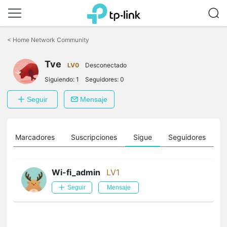
Saltar
a
<
Home Network Community
la
barra
Tve
de
LV0
Desconectado
navegación
Siguiendo:
1
Seguidores:
0
Seguir
Mensaje
Marcadores
Suscripciones
Sigue
Seguidores
Wi-fi_admin
LV1
Seguir
Mensaje