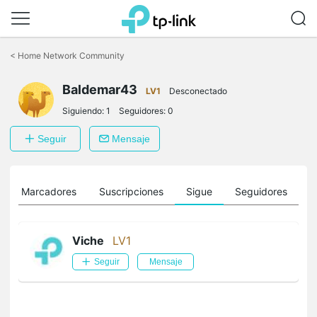
Saltar
a
<
Home Network Community
la
barra
Baldemar43
de
LV1
Desconectado
navegación
Siguiendo:
1
Seguidores:
0
Seguir
Mensaje
Marcadores
Suscripciones
Sigue
Seguidores
Viche
LV1
Seguir
Mensaje