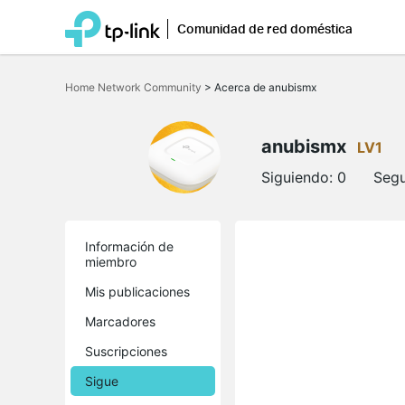
Comunidad de red doméstica
Saltar
a
Home Network Community
>
Acerca de anubismx
la
barra
de
navegación
anubismx
LV1
Siguiendo:
0
Segu
Información de
miembro
Mis publicaciones
Marcadores
Suscripciones
Sigue