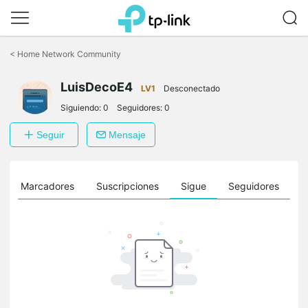
Saltar
a
<
Home Network Community
la
barra
LuisDecoE4
de
LV1
Desconectado
navegación
Siguiendo:
0
Seguidores:
0
Seguir
Mensaje
Marcadores
Suscripciones
Sigue
Seguidores