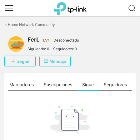
Saltar
a
<
Home Network Community
la
barra
FerL
de
LV1
Desconectado
navegación
Siguiendo:
0
Seguidores:
0
Seguir
Mensaje
Marcadores
Suscripciones
Sigue
Seguidores