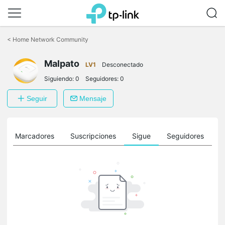
Saltar
a
<
Home Network Community
la
barra
Malpato
de
LV1
Desconectado
navegación
Siguiendo:
0
Seguidores:
0
Seguir
Mensaje
Marcadores
Suscripciones
Sigue
Seguidores