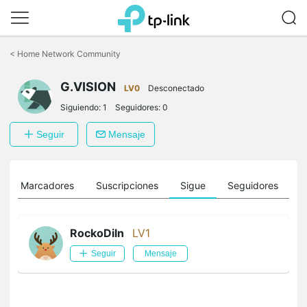
Saltar
a
<
Home Network Community
la
barra
G.VISION
de
LV0
Desconectado
navegación
Siguiendo:
1
Seguidores:
0
Seguir
Mensaje
Marcadores
Suscripciones
Sigue
Seguidores
RockoDiln
LV1
Seguir
Mensaje