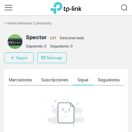
Saltar
a
<
Home Network Community
la
barra
Spector
de
LV1
Desconectado
navegación
Siguiendo:
0
Seguidores:
0
Seguir
Mensaje
Marcadores
Suscripciones
Sigue
Seguidores