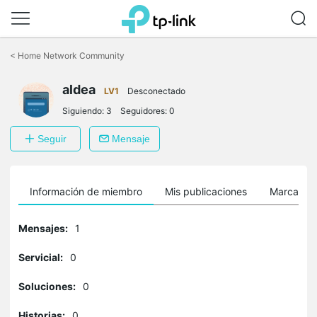
Saltar
a
<
Home Network Community
la
barra
aldea
de
LV1
Desconectado
navegación
Siguiendo:
3
Seguidores:
0
Seguir
Mensaje
Información de miembro
Mis publicaciones
Marcador
Mensajes:
1
Servicial:
0
Soluciones:
0
Historias:
0