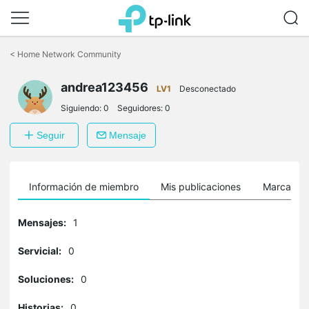
Saltar
a
<
Home Network Community
la
barra
andrea123456
de
LV1
Desconectado
navegación
Siguiendo:
0
Seguidores:
0
Seguir
Mensaje
Información de miembro
Mis publicaciones
Marcador
Mensajes:
1
Servicial:
0
Soluciones:
0
Historias:
0