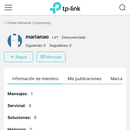
Saltar
a
<
Home Network Community
la
barra
marianao
de
LV1
Desconectado
navegación
Siguiendo:
0
Seguidores:
0
Seguir
Mensaje
Información de miembro
Mis publicaciones
Marcador
Mensajes:
1
Servicial:
0
Soluciones:
0
Historias:
0