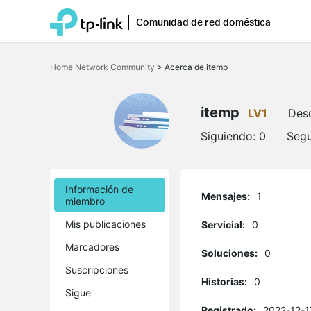
Comunidad de red doméstica
Saltar
a
Home Network Community
>
Acerca de itemp
la
barra
de
navegación
itemp
LV1
Des
Siguiendo:
0
Segu
Información de
Mensajes:
1
miembro
Mis publicaciones
Servicial:
0
Marcadores
Soluciones:
0
Suscripciones
Historias:
0
Sigue
Registrado:
2022-12-1