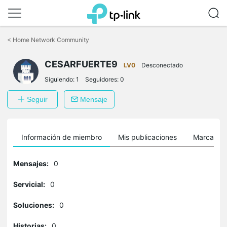
Saltar
a
<
Home Network Community
la
barra
CESARFUERTE9
de
LV0
Desconectado
navegación
Siguiendo:
1
Seguidores:
0
Seguir
Mensaje
Información de miembro
Mis publicaciones
Marcador
Mensajes:
0
Servicial:
0
Soluciones:
0
Historias:
0