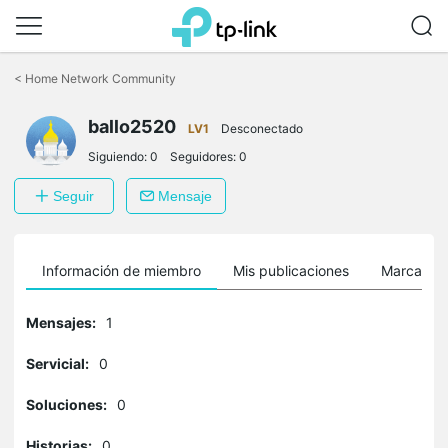
Saltar
a
<
Home Network Community
la
barra
ballo2520
de
LV1
Desconectado
navegación
Siguiendo:
0
Seguidores:
0
Seguir
Mensaje
Información de miembro
Mis publicaciones
Marcador
Mensajes:
1
Servicial:
0
Soluciones:
0
Historias:
0