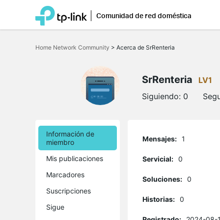
Comunidad de red doméstica
Saltar
a
Home Network Community
>
Acerca de SrRenteria
la
barra
de
navegación
SrRenteria
LV1
Siguiendo:
0
Segu
Información de
Mensajes:
1
miembro
Mis publicaciones
Servicial:
0
Marcadores
Soluciones:
0
Suscripciones
Historias:
0
Sigue
Registrado:
2024-08-1